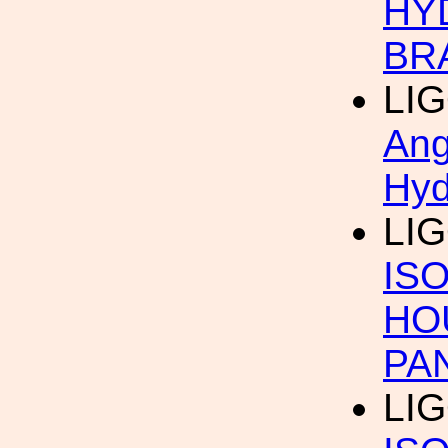
HY
BR
LIG
Ang
Hyd
LIG
IS
HO
PA
LIG