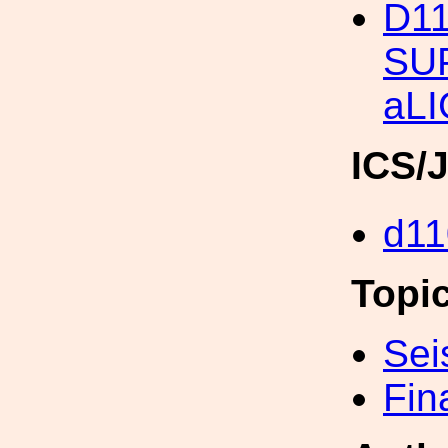
D1
SU
aLI
ICS/
d11
Topi
Sei
Fin