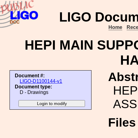
LIGO Docum
Home
Rece
HEPI MAIN SUPP
HA
Abstr
Document #:
LIGO-D1100144-v1
HEP
Document type:
D - Drawings
ASS
File