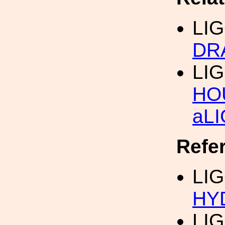
LI
DR
LI
HO
aL
Refe
LIG
HY
LIG